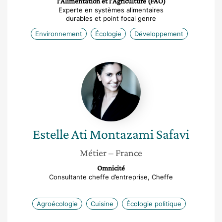
l’Alimentation et l’Agriculture (FAO)
Experte en systèmes alimentaires
durables et point focal genre
Environnement
Écologie
Développement
Estelle
Ati
Montazami
Safavi
Estelle Ati
Montazami Safavi
Métier
– France
Omnicité
Consultante cheffe d’entreprise, Cheffe
Agroécologie
Cuisine
Écologie politique