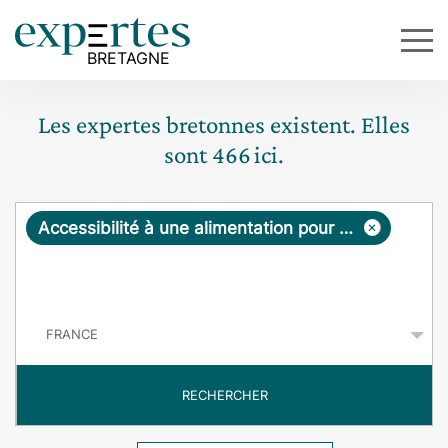
Les expertes bretonnes existent. Elles
sont
466
ici.
R
×
Accessibilité à une alimentation pour tous
e
q
P
u
a
y
ê
s
t
RECHERCHER
e