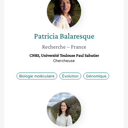
Balaresque
Patricia
Balaresque
Recherche
– France
CNRS, Université Toulouse Paul Sabatier
Chercheuse
Biologie moléculaire
Évolution
Génomique
Melusine
Boon-
Falleur