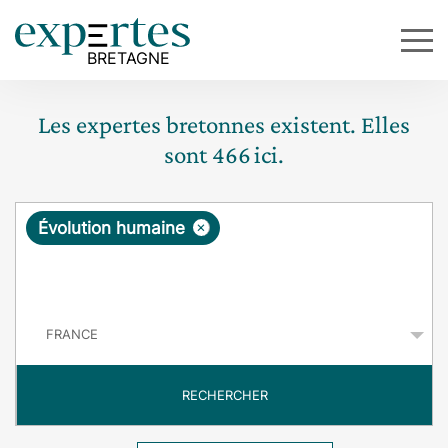
Les expertes bretonnes existent. Elles
sont
466
ici.
R
×
Évolution humaine
e
q
P
u
a
y
ê
s
t
RECHERCHER
e