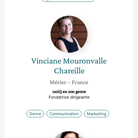
Vinciane
Mouronvalle
Chareille
Vinciane
Mouronvalle
Chareille
Métier
– France
uniQ en son genre
Fondatrice dirigeante
Genre
Communication
Marketing
Lucile