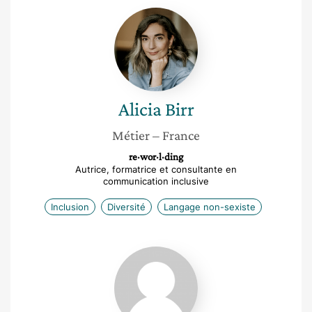
Alicia
Birr
Alicia
Birr
Métier
– France
re·wor·l·ding
Autrice, formatrice et consultante en
communication inclusive
Inclusion
Diversité
Langage non-sexiste
Irène
Delort