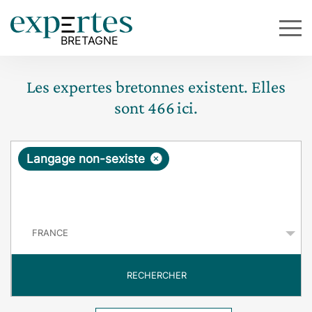
Les expertes bretonnes existent. Elles
sont
466
ici.
R
×
Langage non-sexiste
e
q
P
u
a
y
ê
s
t
RECHERCHER
e