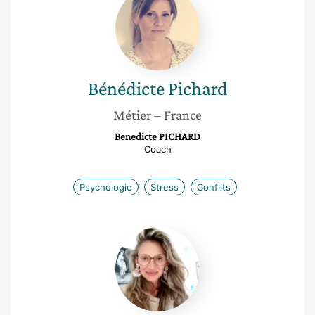
Pichard
Bénédicte
Pichard
Métier
– France
Benedicte PICHARD
Coach
Psychologie
Stress
Conflits
Isabelle
Frenay