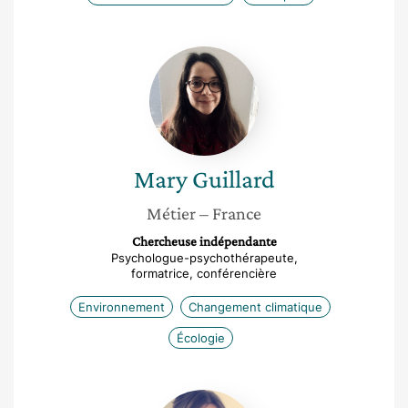
Mary
Guillard
Mary
Guillard
Métier
– France
Chercheuse indépendante
Psychologue-psychothérapeute,
formatrice, conférencière
Environnement
Changement climatique
Écologie
Bénédicte