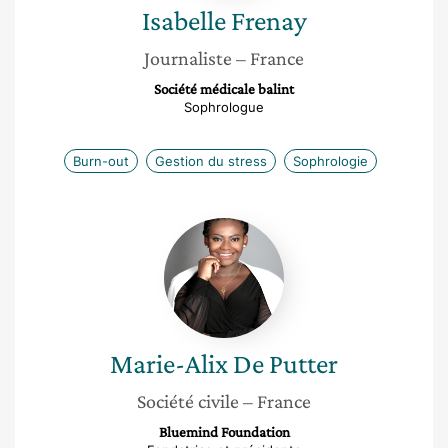
Isabelle
Frenay
Journaliste
– France
Société médicale balint
Sophrologue
Burn-out
Gestion du stress
Sophrologie
Marie-
Alix
De
Putter
Marie-Alix
De Putter
Société civile
– France
Bluemind Foundation