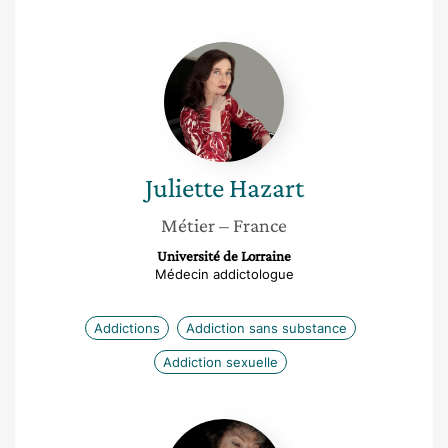
Juliette
Hazart
Juliette
Hazart
Métier
– France
Université de Lorraine
Médecin addictologue
Addictions
Addiction sans substance
Addiction sexuelle
Catherine