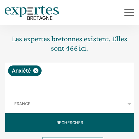
Les expertes bretonnes existent. Elles
sont
466
ici.
R
×
Anxiété
e
q
P
u
a
y
ê
s
t
RECHERCHER
e