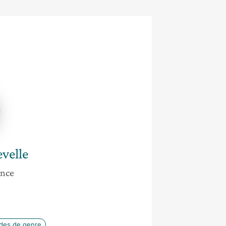
evelle
ance
des de genre