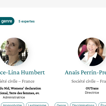
 genre
5 expertes
Florence-
Anaïs
Lina
Perrin-
Humbert
Prevelle
nce-Lina
Humbert
Anaïs
Perrin-Pr
iété civile
– France
Société civile
– Fr
du Nid, Womens’ declaration
OUTrans
Directrice
ional, Terre des femmes, ev.
Administratrice
Homophobie
Lesbianisme
Genre
Discriminations
Étu