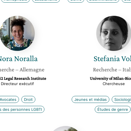
Nora
Stefani
Noralla
Voli
Nora
Noralla
Stefania
Vol
herche
– Allemagne
Recherche
– Ital
52 Legal Research Institute
University of Milan-Bic
Directeur exécutif
Chercheuse
Avocates
Droit
Jeunes et médias
Sociolog
ts des personnes LGBTI
Études de genre
Maud