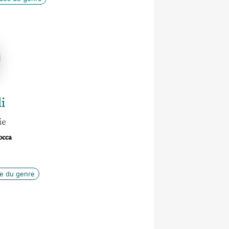
a
i
ie
occa
ie du genre