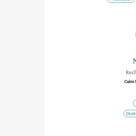
Rec
Cairo 
Droi