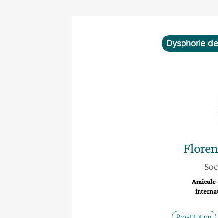
Dysphorie de
Flore
Soc
Amicale 
internat
Prostitution