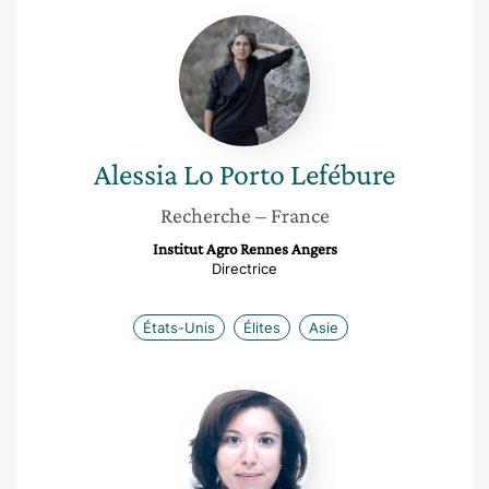
Alessia
Lo
Porto
Lefébure
Alessia
Lo Porto Lefébure
Recherche
– France
Institut Agro Rennes Angers
Directrice
États-Unis
Élites
Asie
Géraldine
Rouland