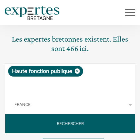
Les expertes bretonnes existent. Elles
sont
466
ici.
R
×
Haute fonction publique
e
q
P
u
a
y
ê
s
t
RECHERCHER
e