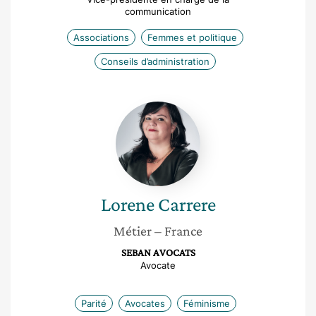
communication
Associations
Femmes et politique
Conseils d’administration
Lorene
Carrere
Lorene
Carrere
Métier
– France
SEBAN AVOCATS
Avocate
Parité
Avocates
Féminisme