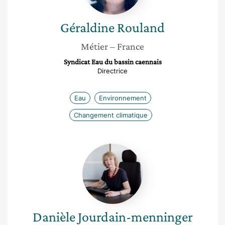
Géraldine
Rouland
Métier
– France
Syndicat Eau du bassin caennais
Directrice
Eau
Environnement
Changement climatique
Danièle
Jourdain-
menninger
Danièle
Jourdain-menninger