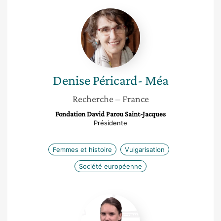
Denise
Péricard-
Méa
Denise
Péricard- Méa
Recherche
– France
Fondation David Parou Saint-Jacques
Présidente
Femmes et histoire
Vulgarisation
Société européenne
Géraldine
Poels