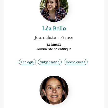
Bello
Léa
Bello
Journaliste
– France
Le Monde
Journaliste scientifique
Écologie
Vulgarisation
Géosciences
Virginie
van
de
Kerchove