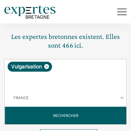
Les expertes bretonnes existent. Elles
sont
466
ici.
R
×
Vulgarisation
e
q
P
u
a
y
ê
s
t
RECHERCHER
e