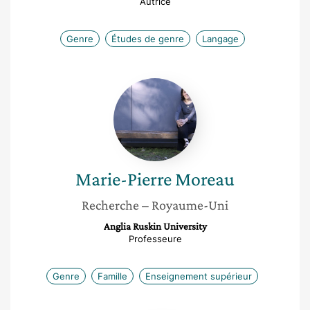
Autrice
Genre
Études de genre
Langage
Marie-
Pierre
Moreau
Marie-Pierre
Moreau
Recherche
– Royaume-Uni
Anglia Ruskin University
Professeure
Genre
Famille
Enseignement supérieur