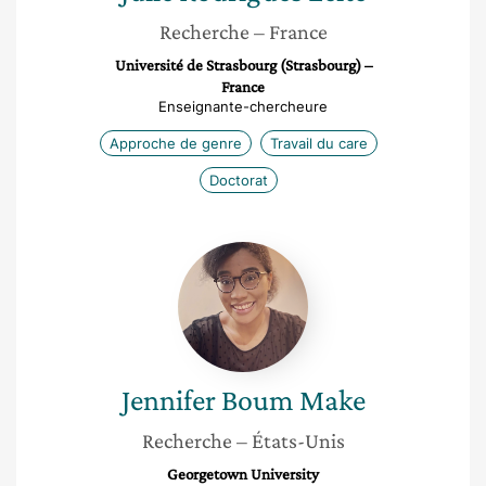
Recherche
– France
Université de Strasbourg (Strasbourg) –
France
Enseignante-chercheure
Approche de genre
Travail du care
Doctorat
Jennifer
Boum
Make
Jennifer
Boum Make
Recherche
– États-Unis
Georgetown University