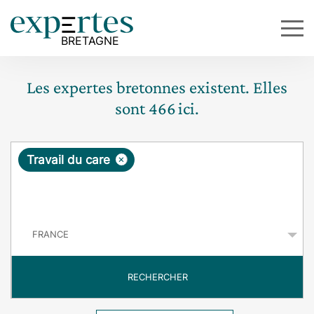
Les expertes bretonnes existent. Elles
sont
466
ici.
R
×
Travail du care
e
q
P
u
a
y
ê
s
t
RECHERCHER
e