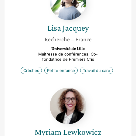
Lisa
Jacquey
Recherche
– France
Université de Lille
Maîtresse de conférences, Co-
fondatrice de Premiers Cris
Crèches
Petite enfance
Travail du care
Myriam
Lewkowicz
Myriam
Lewkowicz