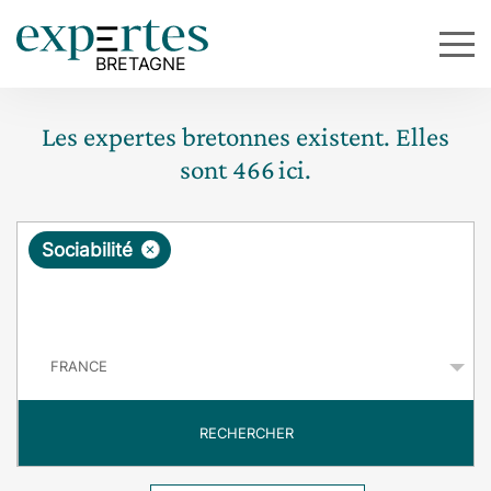
Les expertes bretonnes existent. Elles
sont
466
ici.
R
×
Sociabilité
e
q
P
u
a
y
ê
s
t
RECHERCHER
e