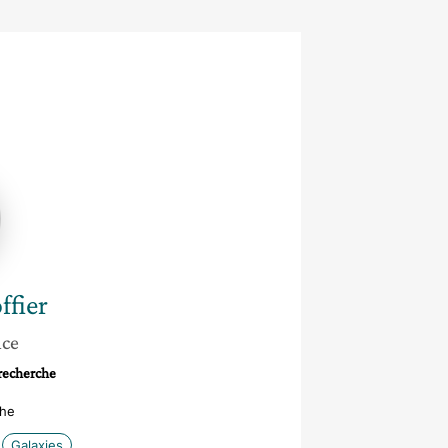
ie
er
ffier
nce
 recherche
che
Galaxies