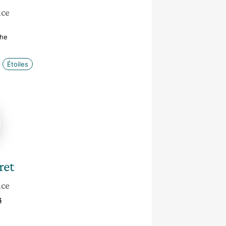
nce
che
Étoiles
e
ret
nce
é