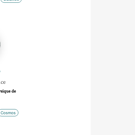
ó
nce
ysique de
Cosmos