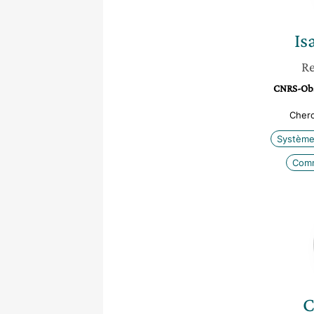
Is
Re
CNRS-Obs
Cherc
Système 
Comm
C