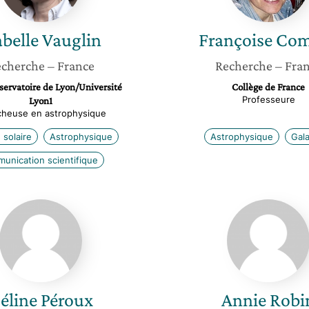
abelle
Vauglin
Françoise
Com
cherche
– France
Recherche
– Fra
ervatoire de Lyon/Université
Collège de France
Professeure
Lyon1
heuse en astrophysique
solaire
Astrophysique
Astrophysique
Gala
unication scientifique
Céline
Annie
Péroux
Robin
éline
Péroux
Annie
Robi