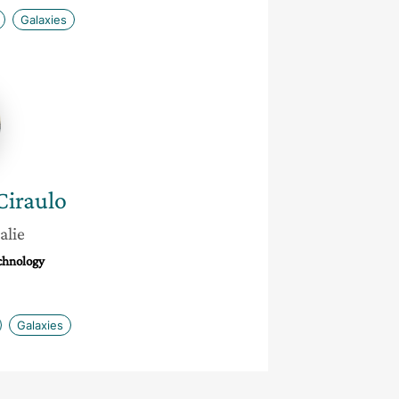
Galaxies
Ciraulo
alie
chnology
Galaxies