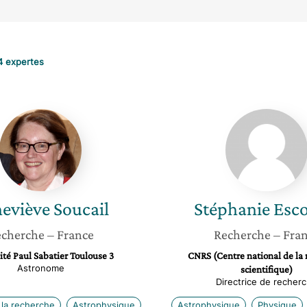
4 expertes
Geneviève
Stéphan
Soucail
Escoffi
eviève
Soucail
Stéphanie
Esco
cherche
– France
Recherche
– Fra
ité Paul Sabatier Toulouse 3
CNRS (Centre national de la
Astronome
scientifique)
Directrice de recher
 la recherche
Astrophysique
Astrophysique
Physique