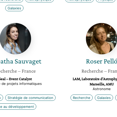
Galaxies
Tabatha
Roser
Sauvaget
Pelló
atha
Sauvaget
Roser
Pell
cherche
– France
Recherche
– Fra
Seal – Event Catalyst
LAM, Laboratoire d’Astroph
 de projets informatiques
Marseille, AMU
Astronome
n
Stratégie de communication
Recherche
Galaxies
de au développement