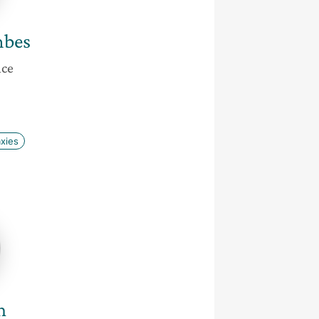
bes
nce
xies
n