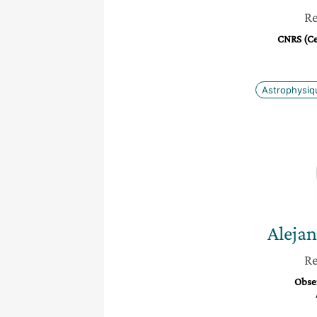
Re
CNRS (Cen
Astrophysiq
Aleja
Re
Obser