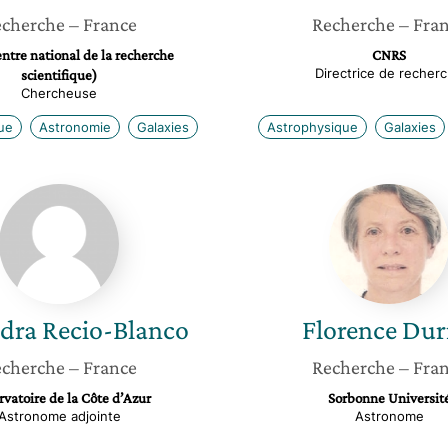
cherche
– France
Recherche
– Fra
tre national de la recherche
CNRS
Directrice de recher
scientifique)
Chercheuse
ue
Astronomie
Galaxies
Astrophysique
Galaxies
Alejandra
Florenc
Recio-
Durret
Blanco
ndra
Recio-Blanco
Florence
Dur
cherche
– France
Recherche
– Fra
vatoire de la Côte d’Azur
Sorbonne Universit
Astronome adjointe
Astronome