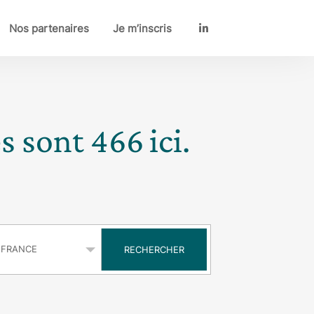
Nos partenaires
Je m’inscris
LinkedIn
es sont
466
ici.
s
RECHERCHER