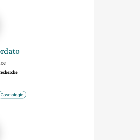
ordato
rdato
nce
 recherche
Cosmologie
se
s