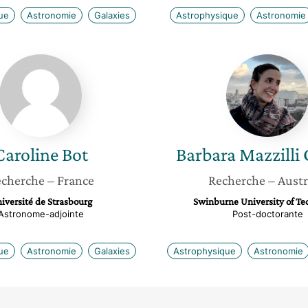
ue
Astronomie
Galaxies
Astrophysique
Astronomie
Caroline
Barbara
Bot
Mazzilli
Ciraulo
Caroline
Bot
Barbara
Mazzilli 
cherche
– France
Recherche
– Austr
iversité de Strasbourg
Swinburne University of Te
Astronome-adjointe
Post-doctorante
ue
Astronomie
Galaxies
Astrophysique
Astronomie