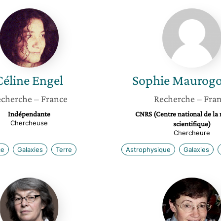
Céline
Sophie
Engel
Maurog
Céline
Engel
Sophie
Maurogo
cherche
– France
Recherche
– Fra
Indépendante
CNRS (Centre national de la
Chercheuse
scientifique)
Chercheure
ce
Galaxies
Terre
Astrophysique
Galaxies
Isabelle
Françoi
Vauglin
Combe