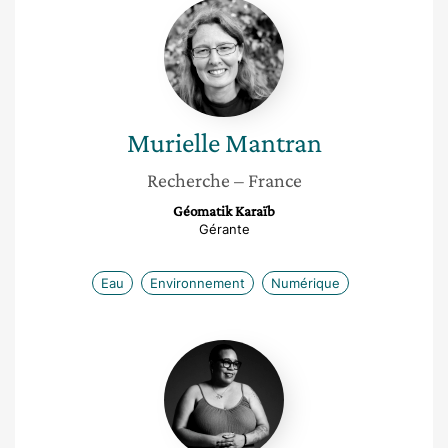
Murielle
Mantran
Murielle
Mantran
Recherche
– France
Géomatik Karaïb
Gérante
Eau
Environnement
Numérique
Noor-
Sharina
Grondin