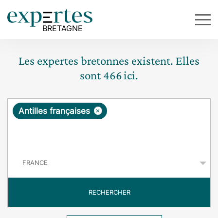
Les expertes bretonnes existent. Elles
sont
466
ici.
R
×
Antilles françaises
e
q
P
u
a
y
ê
s
t
RECHERCHER
e