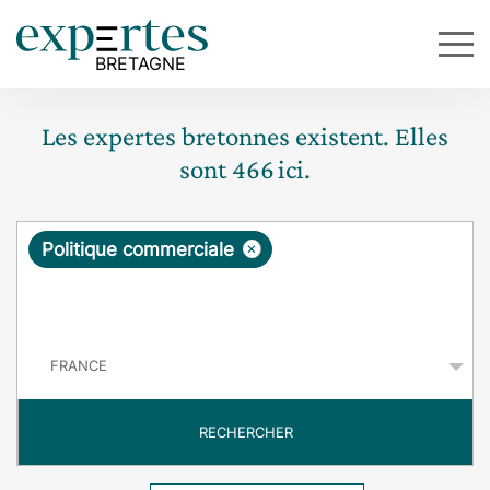
Les expertes bretonnes existent. Elles
sont
466
ici.
R
×
Politique commerciale
e
q
P
u
a
y
ê
s
t
RECHERCHER
e