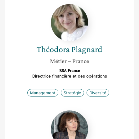
Théodora
Plagnard
Théodora
Plagnard
Métier
– France
RSA France
Directrice financière et des opérations
Management
Stratégie
Diversité
Adriana
Zait