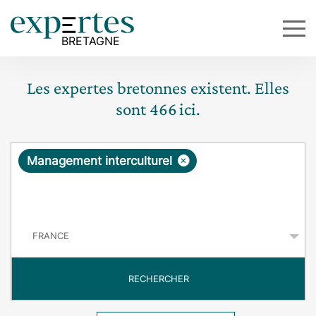
Les expertes bretonnes existent. Elles
sont
466
ici.
R
×
Management interculturel
e
q
P
u
a
y
ê
s
t
RECHERCHER
e