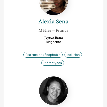
Alexia
Sena
Métier
– France
Joyeux Bazar
Dirigeante
Racisme et xénophobie
Inclusion
Stéréotypes
Mai
Lam
Nguyen-
Conan