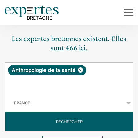
Les expertes bretonnes existent. Elles
sont
466
ici.
R
×
Anthropologie de la santé
e
q
P
u
a
y
ê
s
t
RECHERCHER
e