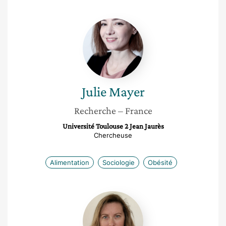
Julie
Mayer
Julie
Mayer
Recherche
– France
Université Toulouse 2 Jean Jaurès
Chercheuse
Alimentation
Sociologie
Obésité
Pascale
Manuello