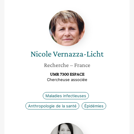
Nicole
Vernazza-
Licht
Nicole
Vernazza-Licht
Recherche
– France
UMR 7300 ESPACE
Chercheuse associée
Maladies infectieuses
Anthropologie de la santé
Épidémies
Delphine
Burguet