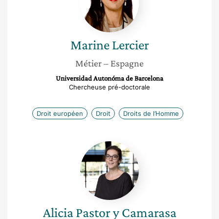
Marine
Lercier
Métier
– Espagne
Universidad Autonóma de Barcelona
Chercheuse pré-doctorale
Droit européen
Droit
Droits de l’Homme
Alicia
Pastor
y
Camarasa
Alicia
Pastor y Camarasa