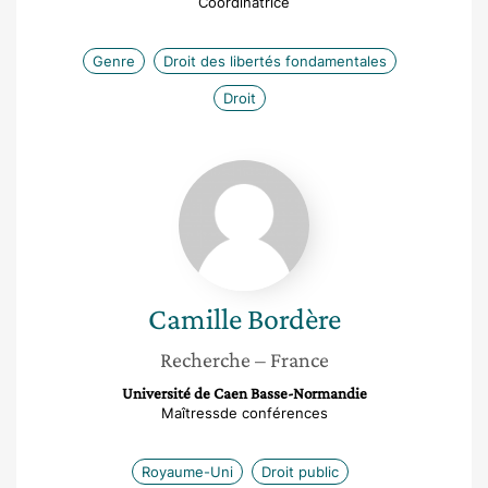
Coordinatrice
Genre
Droit des libertés fondamentales
Droit
Camille
Bordère
Camille
Bordère
Recherche
– France
Université de Caen Basse-Normandie
Maîtressde conférences
Royaume-Uni
Droit public