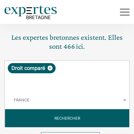
Les expertes bretonnes existent. Elles
sont
466
ici.
R
×
Droit comparé
e
q
P
u
a
y
ê
s
t
RECHERCHER
e