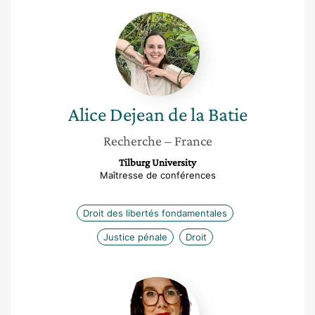
Alice
Dejean
de
la
Batie
Alice
Dejean de la Batie
Recherche
– France
Tilburg University
Maîtresse de conférences
Droit des libertés fondamentales
Justice pénale
Droit
Marine
Lercier