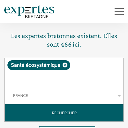
Les expertes bretonnes existent. Elles
sont
466
ici.
R
×
Santé écosystémique
e
q
P
u
a
y
ê
s
t
RECHERCHER
e