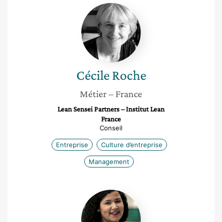
Cécile
Roche
Cécile
Roche
Métier
– France
Lean Sensei Partners – Institut Lean
France
Conseil
Entreprise
Culture d’entreprise
Management
Nawal
Abboub