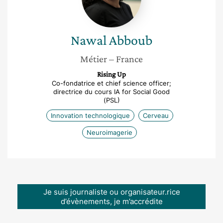
Nawal
Abboub
Métier
– France
Rising Up
Co-fondatrice et chief science officer;
directrice du cours IA for Social Good
(PSL)
Innovation technologique
Cerveau
Neuroimagerie
Je suis journaliste ou organisateur.rice
d’évènements, je m’accrédite