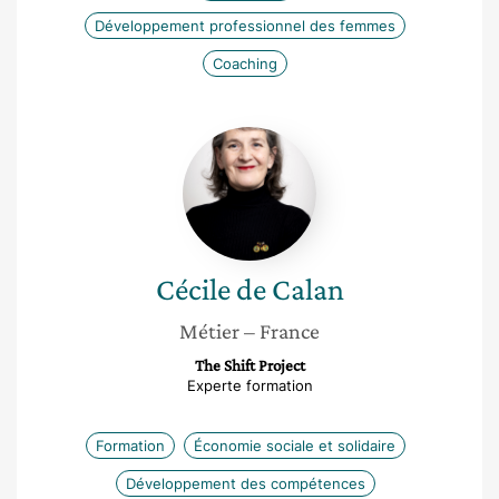
Développement professionnel des femmes
Coaching
Cécile
de
Calan
Cécile
de Calan
Métier
– France
The Shift Project
Experte formation
Formation
Économie sociale et solidaire
Développement des compétences