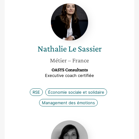
Nathalie
Le
Sassier
Nathalie
Le Sassier
Métier
– France
OASYS Consultants
Executive coach certifiée
RSE
Économie sociale et solidaire
Management des émotions
Maud
Rancé