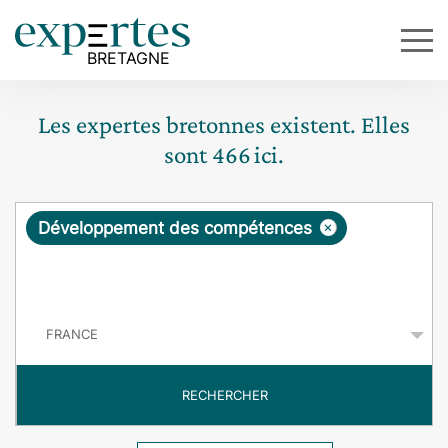
Les expertes bretonnes existent. Elles
sont
466
ici.
R
×
Développement des compétences
e
q
P
u
a
y
ê
s
t
RECHERCHER
e