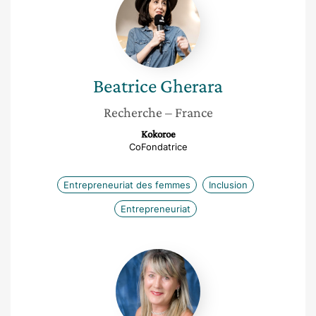
Gherara
Beatrice
Gherara
Recherche
– France
Kokoroe
CoFondatrice
Entrepreneuriat des femmes
Inclusion
Entrepreneuriat
Bénédicte
Gendron