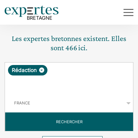
Les expertes bretonnes existent. Elles
sont
466
ici.
R
×
Rédaction
e
q
P
u
a
y
ê
s
t
RECHERCHER
e