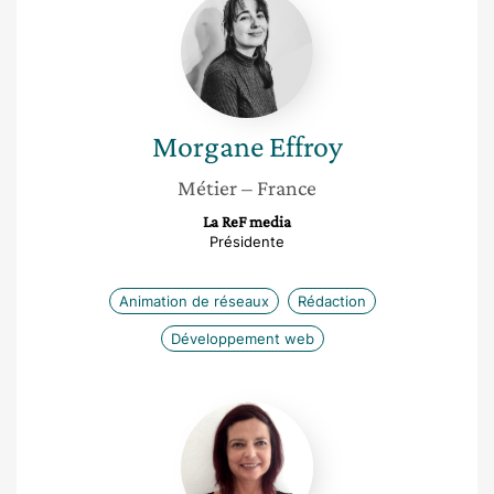
Effroy
Morgane
Effroy
Métier
– France
La ReF media
Présidente
Animation de réseaux
Rédaction
Développement web
Nathalie
Guyader