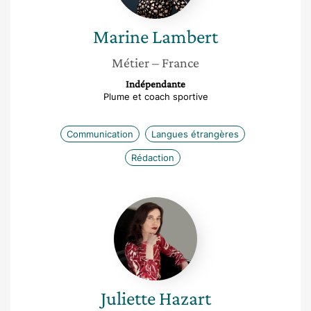
Marine
Lambert
Métier
– France
Indépendante
Plume et coach sportive
Communication
Langues étrangères
Rédaction
Juliette
Hazart
Juliette
Hazart