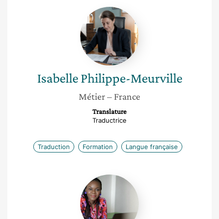
Isabelle
Philippe-
Meurville
Isabelle
Philippe-Meurville
Métier
– France
Translature
Traductrice
Traduction
Formation
Langue française
Grace
Mali