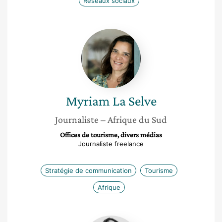
Réseaux sociaux
Myriam
La
Selve
Myriam
La Selve
Journaliste
– Afrique du Sud
Offices de tourisme, divers médias
Journaliste freelance
Stratégie de communication
Tourisme
Afrique
Morgane