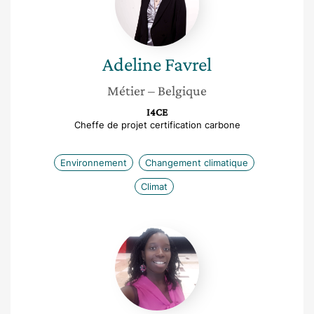
Adeline
Favrel
Métier
– Belgique
I4CE
Cheffe de projet certification carbone
Environnement
Changement climatique
Climat
Aminata
Farima
Tidjani