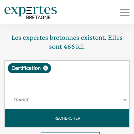
Les expertes bretonnes existent. Elles
sont
466
ici.
R
×
Certification
e
q
P
u
a
y
ê
s
t
RECHERCHER
e