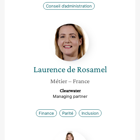
Conseil d’administration
Laurence
de
Rosamel
Laurence
de Rosamel
Métier
– France
Clearwater
Managing partner
Finance
Parité
Inclusion
Maëliss