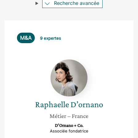
Recherche avancée
M&A
9 expertes
Raphaelle
D’ornano
Raphaelle
D’ornano
Métier
– France
D’Ornano + Co.
Associée fondatrice