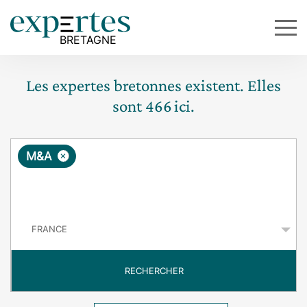
Les expertes bretonnes existent. Elles
sont
466
ici.
R
×
M&A
e
q
P
u
a
y
ê
s
t
RECHERCHER
e