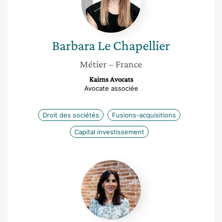
Barbara
Le Chapellier
Métier
– France
Kairns Avocats
Avocate associée
Droit des sociétés
Fusions-acquisitions
Capital investissement
Julie
Seroka