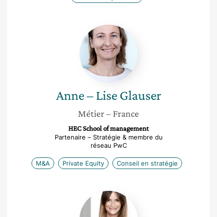
Anne
–
Lise
Glauser
Anne – Lise
Glauser
Métier
– France
HEC School of management
Partenaire – Stratégie & membre du
réseau PwC
M&A
Private Equity
Conseil en stratégie
Barbara
Le
Chapellier