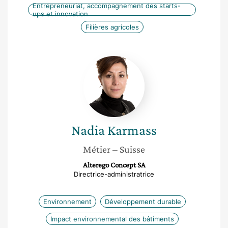
Entrepreneuriat, accompagnement des starts-
ups et innovation
Filières agricoles
Nadia
Karmass
Nadia
Karmass
Métier
– Suisse
Alterego Concept SA
Directrice-administratrice
Environnement
Développement durable
Impact environnemental des bâtiments