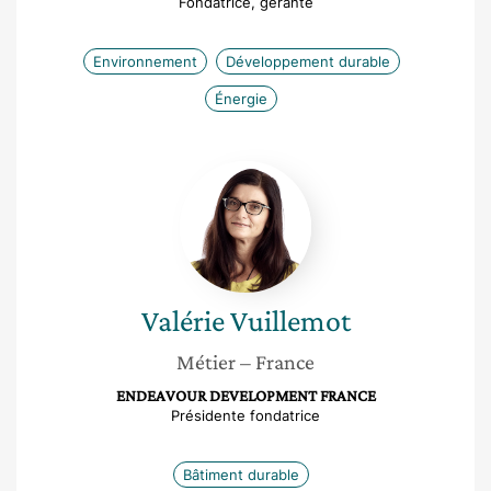
Fondatrice, gérante
Environnement
Développement durable
Énergie
Valérie
Vuillemot
Valérie
Vuillemot
Métier
– France
ENDEAVOUR DEVELOPMENT FRANCE
Présidente fondatrice
Bâtiment durable