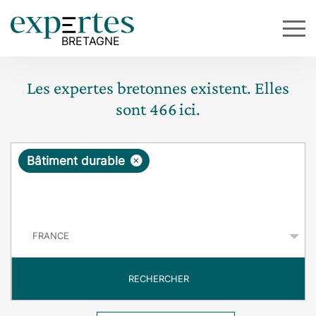
Les expertes bretonnes existent. Elles
sont
466
ici.
R
×
Bâtiment durable
e
q
P
u
a
y
ê
s
t
RECHERCHER
e