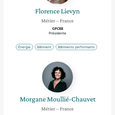
Florence
Lievyn
Métier
– France
GPCEE
Présidente
Énergie
Bâtiment
Bâtiments performants
Morgane
Moullié-
Chauvet
Morgane
Moullié-Chauvet
Métier
– France