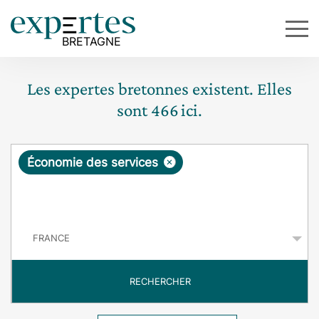
Les expertes bretonnes existent. Elles
sont
466
ici.
R
×
Économie des services
e
q
P
u
a
y
ê
s
t
RECHERCHER
e