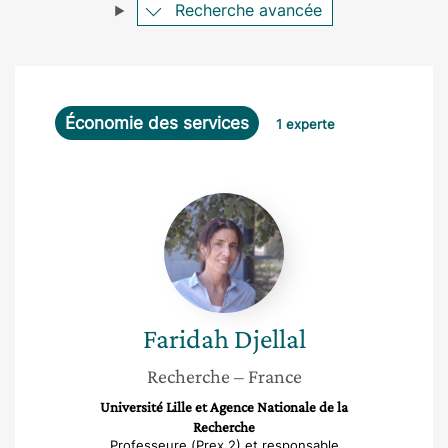
Recherche avancée
Économie des services
1 experte
Faridah
Djellal
Faridah
Djellal
Recherche
– France
Université Lille et Agence Nationale de la
Recherche
Professeure (Prex 2) et responsable