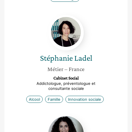
Stéphanie
Ladel
Stéphanie
Ladel
Métier
– France
Cabinet Social
Addictologue, préventologue et
consultante sociale
Alcool
Famille
Innovation sociale
Saphia
Larabi