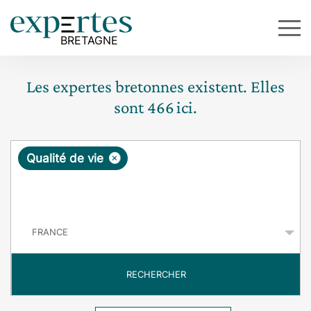
Les expertes bretonnes existent. Elles
sont
466
ici.
R
×
Qualité de vie
e
q
P
u
a
y
ê
s
t
RECHERCHER
e