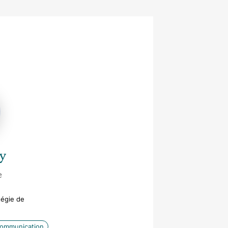
y
e
tégie de
communication