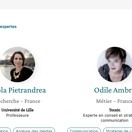
 expertes
Paola
Odile
Pietrandrea
Ambry
la
Pietrandrea
Odile
Ambr
cherche
– France
Métier
– Franc
Université de Lille
Tocsin
Professeure
Experte en conseil et stra
communication
tion
Analyse des médias
Communication
Stratégie de 