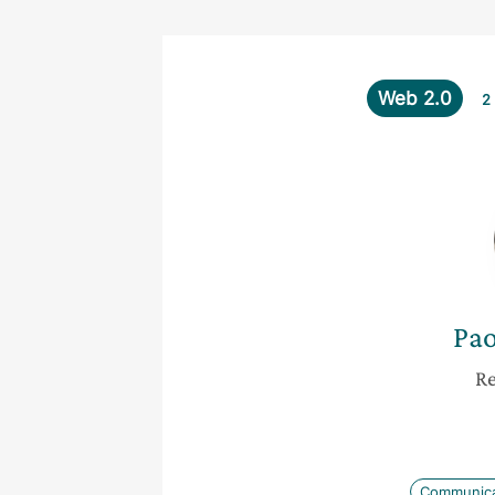
Web 2.0
2
Pao
Re
Communica