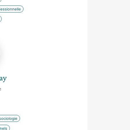
fessionnelle
ay
e
ociologie
nels