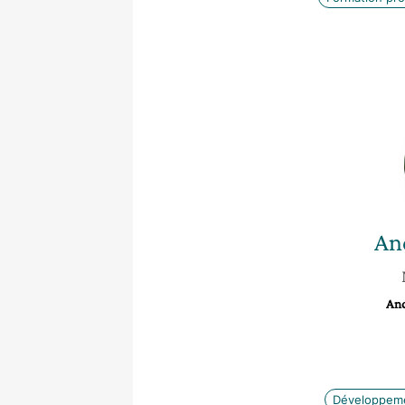
An
And
Développeme