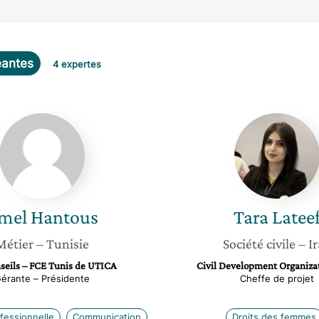
eantes
4 expertes
Amel
Tara
Hantous
Lateef
mel
Hantous
Tara
Latee
Métier
– Tunisie
Société civile
– I
seils – FCE Tunis de UTICA
Civil Development Organiz
érante – Présidente
Cheffe de projet
fessionnelle
Communication
Droits des femmes