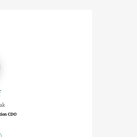
f
rak
ation CDO