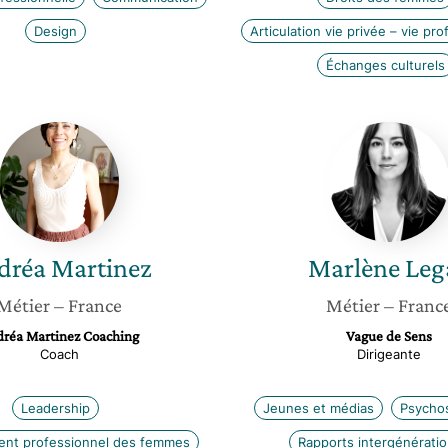
Design
Articulation vie privée – vie pro
Échanges culturels
Andréa
Marlène
Martinez
Legay
dréa
Martinez
Marlène
Leg
Métier
– France
Métier
– Franc
réa Martinez Coaching
Vague de Sens
Coach
Dirigeante
Leadership
Jeunes et médias
Psychos
nt professionnel des femmes
Rapports intergénératio