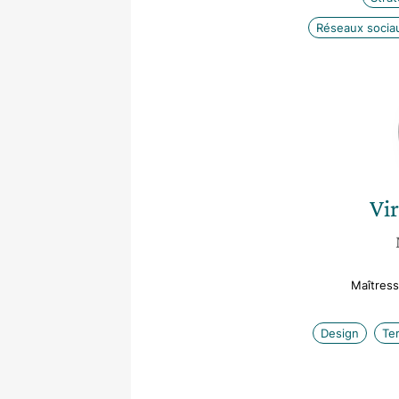
Réseaux socia
Vir
Maîtres
Design
Ter