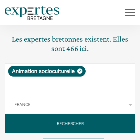
Les expertes bretonnes existent. Elles
sont
466
ici.
R
×
Animation socioculturelle
e
q
P
u
a
y
ê
s
t
RECHERCHER
e