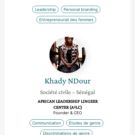
Leadership
Personal branding
Entrepreneuriat des femmes
Khady
NDour
Khady
NDour
Société civile
– Sénégal
AFRICAN LEADERSHIP LINGEER
CENTER (A²LC)
Founder & CEO
Communication
Études de genre
Discriminations de genre