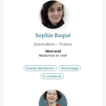
Sophie
Baqué
Sophie
Baqué
Journaliste
– France
Mind retail
Rédactrice en chef
Grande distribution
Technologie
E-commerce
Sylvie
Péan