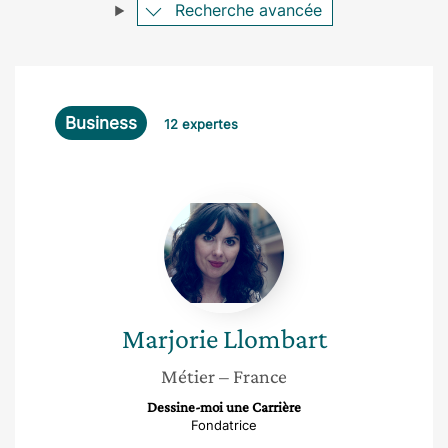
Recherche avancée
Business
12 expertes
Marjorie
Llombart
Marjorie
Llombart
Métier
– France
Dessine-moi une Carrière
Fondatrice