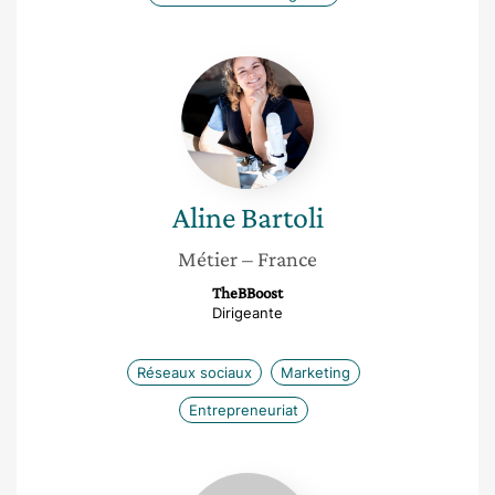
Aline
Bartoli
Aline
Bartoli
Métier
– France
TheBBoost
Dirigeante
Réseaux sociaux
Marketing
Entrepreneuriat
Marion