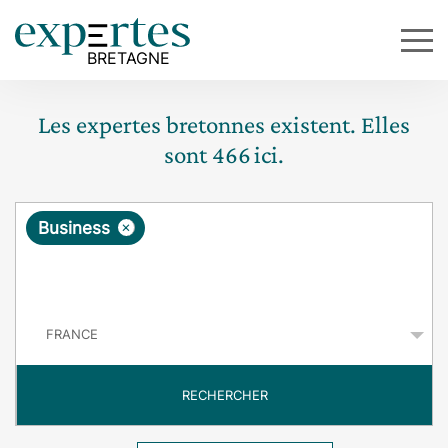
Les expertes bretonnes existent. Elles
sont
466
ici.
R
×
Business
e
q
P
u
a
y
ê
s
t
RECHERCHER
e