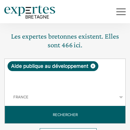
Les expertes bretonnes existent. Elles
sont
466
ici.
R
×
Aide publique au développement
e
q
P
u
a
y
ê
s
t
RECHERCHER
e