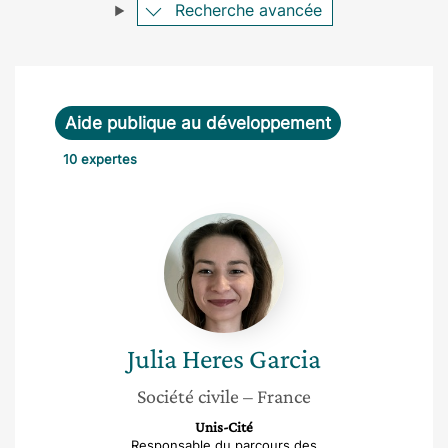
Recherche avancée
Aide publique au développement
10 expertes
Julia
Heres
Garcia
Julia
Heres Garcia
Société civile
– France
Unis-Cité
Responsable du parcours des