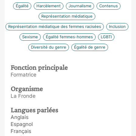
Égalité
Harcèlement
Journalisme
Contenus
Représentation médiatique
Représentation médiatique des femmes racisées
Inclusion
Sexisme
Égalité femmes-hommes
LGBTI
Diversité du genre
Égalité de genre
Fonction principale
Formatrice
Organisme
La Fronde
Langues parlées
Anglais
Espagnol
Français