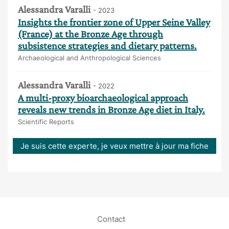
Alessandra Varalli
- 2023
Insights the frontier zone of Upper Seine Valley
(France) at the Bronze Age through
subsistence strategies and dietary patterns.
Archaeological and Anthropological Sciences
Alessandra Varalli
- 2022
A multi-proxy bioarchaeological approach
reveals new trends in Bronze Age diet in Italy.
Scientific Reports
Je suis cette experte, je veux mettre à jour ma fiche
Contact