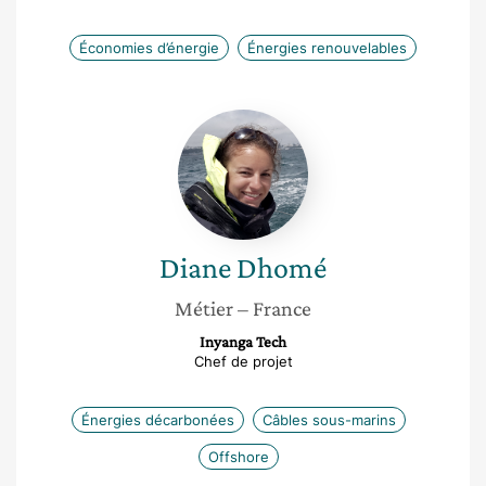
Économies d’énergie
Énergies renouvelables
Diane
Dhomé
Diane
Dhomé
Métier
– France
Inyanga Tech
Chef de projet
Énergies décarbonées
Câbles sous-marins
Offshore