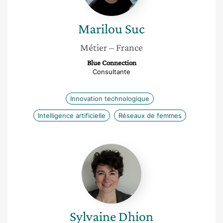
Marilou
Suc
Métier
– France
Blue Connection
Consultante
Innovation technologique
Intelligence artificielle
Réseaux de femmes
Sylvaine
Dhion
Sylvaine
Dhion