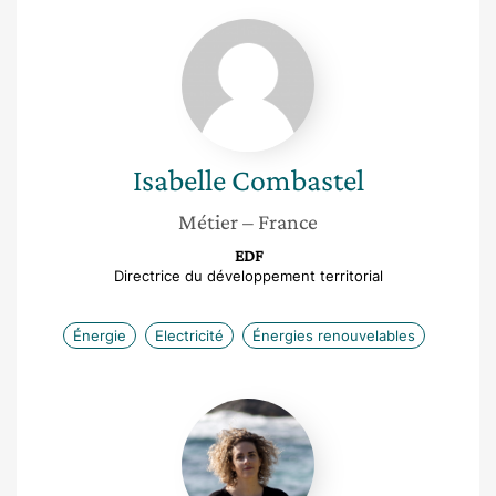
Isabelle
Combastel
Isabelle
Combastel
Métier
– France
EDF
Directrice du développement territorial
Énergie
Electricité
Énergies renouvelables
Marilou
Suc