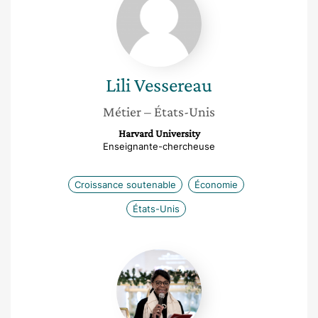
Vessereau
Lili
Vessereau
Métier
– États-Unis
Harvard University
Enseignante-chercheuse
Croissance soutenable
Économie
États-Unis
Audrey-
Flore
Ngomsik