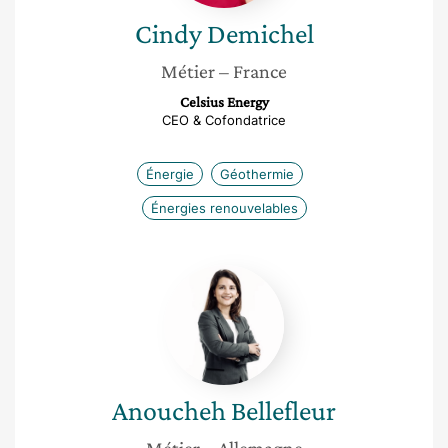
Cindy
Demichel
Métier
– France
Celsius Energy
CEO & Cofondatrice
Énergie
Géothermie
Énergies renouvelables
Anoucheh
Bellefleur
Anoucheh
Bellefleur