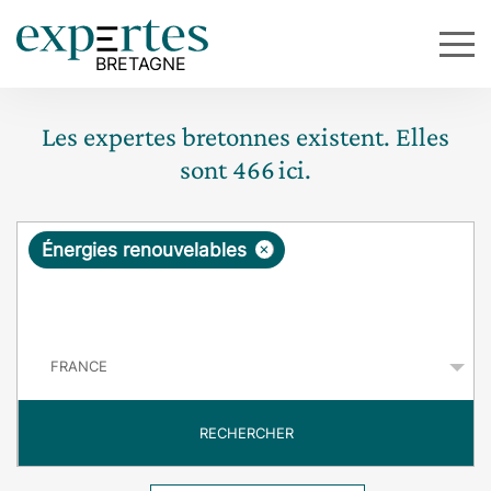
Les expertes bretonnes existent. Elles
sont
466
ici.
R
×
Énergies renouvelables
e
q
P
u
a
y
ê
s
t
RECHERCHER
e