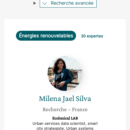
Recherche avancée
Énergies renouvelables
30 expertes
Milena
Jael
Silva
Milena Jael
Silva
Recherche
– France
Ecolonical LAB
Urban services data scientist, smart
city strategiste, Urban systems