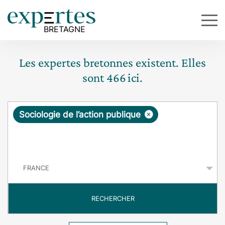
Les expertes bretonnes existent. Elles
sont
466
ici.
R
×
Sociologie de l’action publique
e
q
P
u
a
y
ê
s
t
RECHERCHER
e