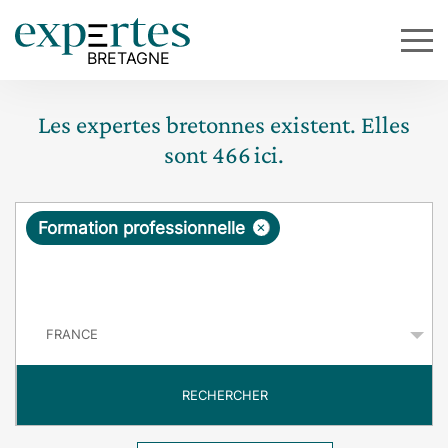
Les expertes bretonnes existent. Elles
sont
466
ici.
R
×
Formation professionnelle
e
q
P
u
a
y
ê
s
t
RECHERCHER
e