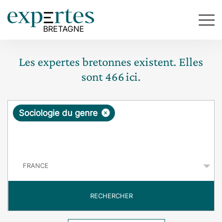
Les expertes bretonnes existent. Elles
sont
466
ici.
R
×
Sociologie du genre
e
q
P
u
a
y
ê
s
t
RECHERCHER
e