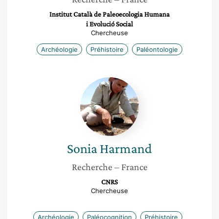
Institut Català de Paleoecologia Humana
i Evolució Social
Chercheuse
Archéologie
Préhistoire
Paléontologie
Sonia
Harmand
Sonia
Harmand
Recherche
– France
CNRS
Chercheuse
Archéologie
Paléocognition
Préhistoire