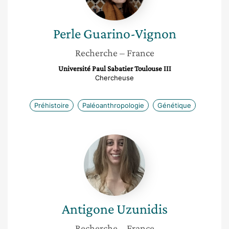
Perle
Guarino-Vignon
Recherche
– France
Université Paul Sabatier Toulouse III
Chercheuse
Préhistoire
Paléoanthropologie
Génétique
Antigone
Uzunidis
Antigone
Uzunidis
Recherche
– France