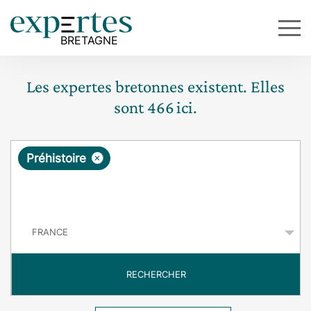
Les expertes bretonnes existent. Elles
sont
466
ici.
R
×
Préhistoire
e
q
P
u
a
y
ê
s
t
RECHERCHER
e