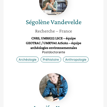
Ségolène
Vandevelde
Recherche
– France
CNRS, UMR8212 LSCE – équipe
GEOTRAC / UMR7041 ArScAn – équipe
archéologies environnementales
Postdoctorante
Archéologie
Préhistoire
Anthropologie
Jennifer
Kerner