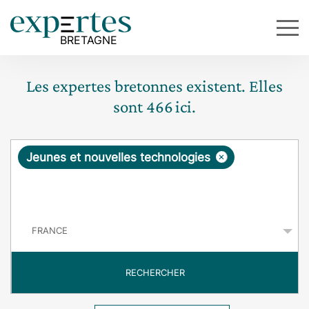
Les expertes bretonnes existent. Elles
sont
466
ici.
R
×
Jeunes et nouvelles technologies
e
q
P
u
a
y
ê
s
t
RECHERCHER
e