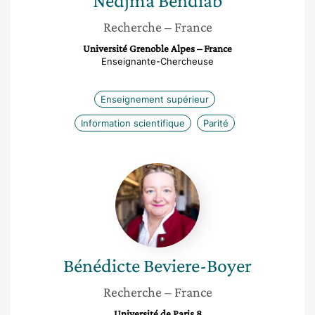
Nedjma
Bendiab
Recherche
– France
Université Grenoble Alpes – France
Enseignante-Chercheuse
Enseignement supérieur
Information scientifique
Parité
Bénédicte
Beviere-
Boyer
Bénédicte
Beviere-Boyer
Recherche
– France
Université de Paris 8