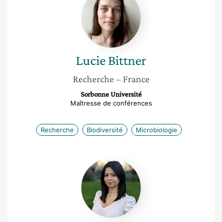
Bittner
Lucie
Bittner
Recherche
– France
Sorbonne Université
Maîtresse de conférences
Recherche
Biodiversité
Microbiologie
Aikaterini
Tzompanaki