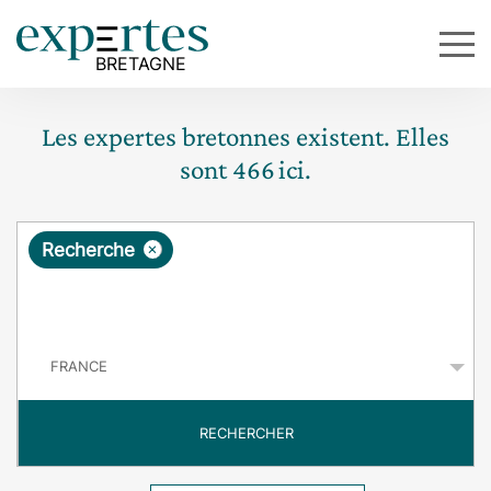
Les expertes bretonnes existent. Elles
sont
466
ici.
R
×
Recherche
e
q
P
u
a
y
ê
s
t
RECHERCHER
e