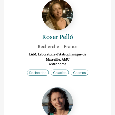
Roser
Pelló
Roser
Pelló
Recherche
– France
LAM, Laboratoire d’Astrophysique de
Marseille, AMU
Astronome
Recherche
Galaxies
Cosmos
Pauline
Rullière