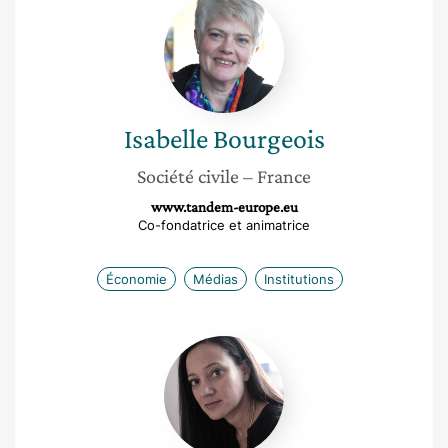
Isabelle
Bourgeois
Isabelle
Bourgeois
Société civile
– France
www.tandem-europe.eu
Co-fondatrice et animatrice
Économie
Médias
Institutions
Carine
Milcent