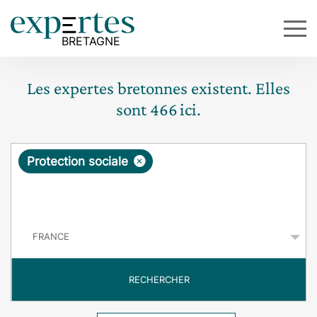
Les expertes bretonnes existent. Elles
sont
466
ici.
R
×
Protection sociale
e
q
P
u
a
y
ê
s
t
RECHERCHER
e