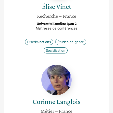
Élise
Vinet
Recherche
– France
Université Lumière Lyon 2
Maîtresse de conférences
Discriminations
Études de genre
Socialisation
Corinne
Langlois
Corinne
Langlois
Métier
– France