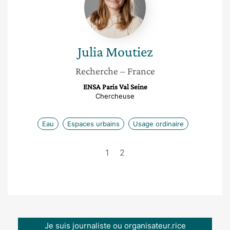
Julia
Moutiez
Recherche
– France
ENSA Paris Val Seine
Chercheuse
Eau
Espaces urbains
Usage ordinaire
1
2
Je suis journaliste ou organisateur.rice