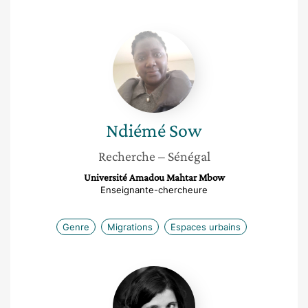
Ndiémé
Sow
Ndiémé
Sow
Recherche
– Sénégal
Université Amadou Mahtar Mbow
Enseignante-chercheure
Genre
Migrations
Espaces urbains
Marie
Gibert