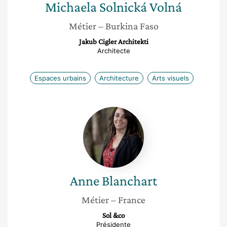
Michaela
Solnická Volná
Métier
– Burkina Faso
Jakub Cigler Architekti
Architecte
Espaces urbains
Architecture
Arts visuels
Anne
Blanchart
Anne
Blanchart
Métier
– France
Sol &co
Présidente