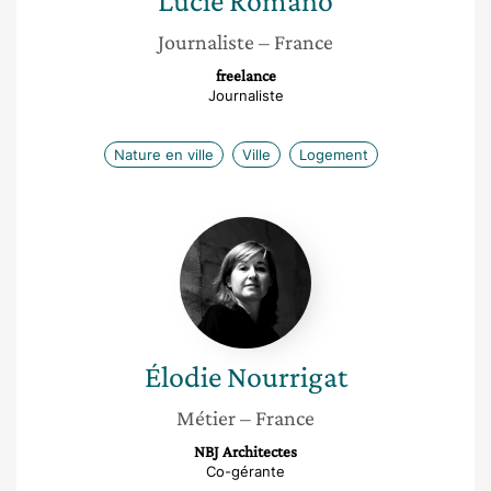
Lucie
Romano
Journaliste
– France
freelance
Journaliste
Nature en ville
Ville
Logement
Élodie
Nourrigat
Élodie
Nourrigat
Métier
– France
NBJ Architectes
Co-gérante