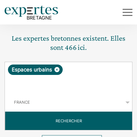
Les expertes bretonnes existent. Elles
sont
466
ici.
R
×
Espaces urbains
e
q
P
u
a
y
ê
s
t
RECHERCHER
e