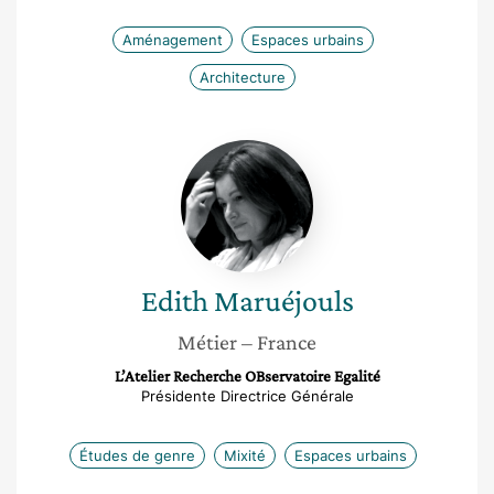
Aménagement
Espaces urbains
Architecture
Edith
Maruéjouls
Edith
Maruéjouls
Métier
– France
L’Atelier Recherche OBservatoire Egalité
Présidente Directrice Générale
Études de genre
Mixité
Espaces urbains