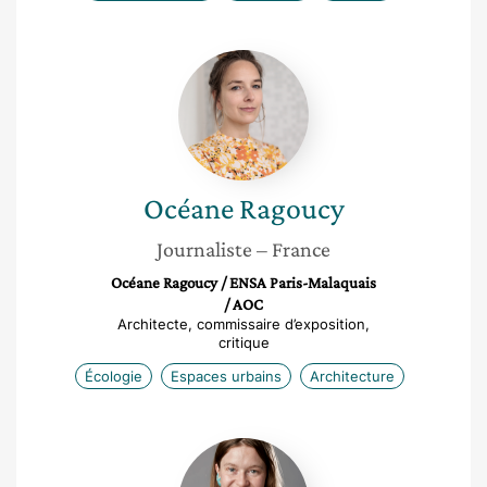
Océane
Ragoucy
Océane
Ragoucy
Journaliste
– France
Océane Ragoucy / ENSA Paris-Malaquais
/ AOC
Architecte, commissaire d’exposition,
critique
Écologie
Espaces urbains
Architecture
Julia
Moutiez