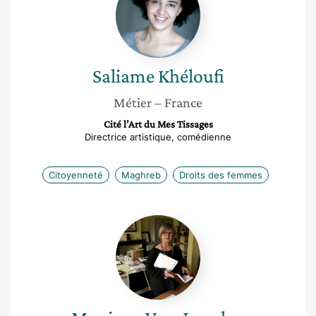
Saliame
Khéloufi
Métier
– France
Cité l’Art du Mes Tissages
Directrice artistique, comédienne
Citoyenneté
Maghreb
Droits des femmes
Monique
Van-
Lancker