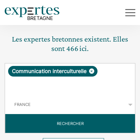
Les expertes bretonnes existent. Elles
sont
466
ici.
R
×
Communication interculturelle
e
q
P
u
a
y
ê
s
t
RECHERCHER
e