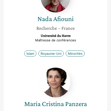
Nada
Afiouni
Recherche
– France
Université du Havre
Maîtresse de conférences
Islam
Royaume-Uni
Minorités
Maria
Cristina
Panzera
Maria Cristina
Panzera