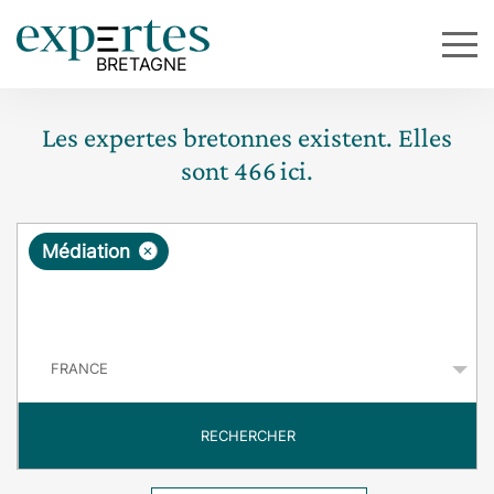
Les expertes bretonnes existent. Elles
sont
466
ici.
R
×
Médiation
e
q
P
u
a
y
ê
s
t
RECHERCHER
e