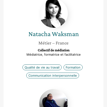
Natacha
Waksman
Natacha
Waksman
Métier
– France
Collectif de médiation
Médiatrice, formatrice et facilitatrice
Qualité de vie au travail
Formation
Communication interpersonnelle
Saida
Boudhina