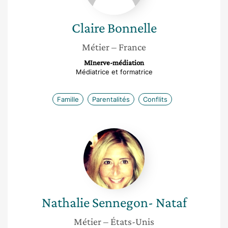
Claire
Bonnelle
Métier
– France
MInerve-médiation
Médiatrice et formatrice
Famille
Parentalités
Conflits
Nathalie
Sennegon-
Nataf
Nathalie
Sennegon- Nataf
Métier
– États-Unis