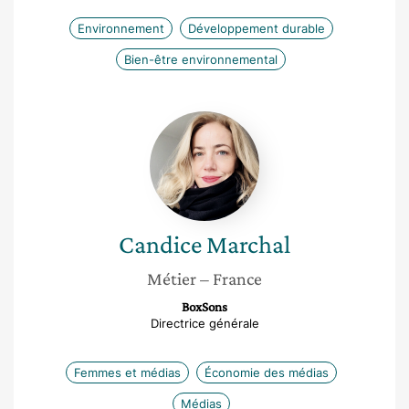
Environnement
Développement durable
Bien-être environnemental
Candice
Marchal
Candice
Marchal
Métier
– France
BoxSons
Directrice générale
Femmes et médias
Économie des médias
Médias