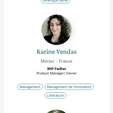
Amérique latine
Karine
Vendas
Karine
Vendas
Métier
– France
BNP Paribas
Product Manager/ Owner
Management
Management de l’innovation
Littérature
Raphaëlle