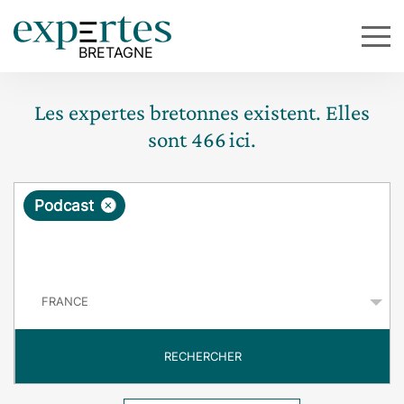
Les expertes bretonnes existent. Elles
sont
466
ici.
R
×
Podcast
e
q
P
u
a
y
ê
s
t
RECHERCHER
e