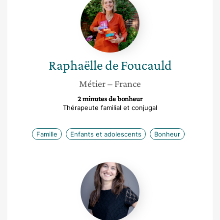
de
Foucauld
Raphaëlle
de Foucauld
Métier
– France
2 minutes de bonheur
Thérapeute familial et conjugal
Famille
Enfants et adolescents
Bonheur
Cécile
Tauvel