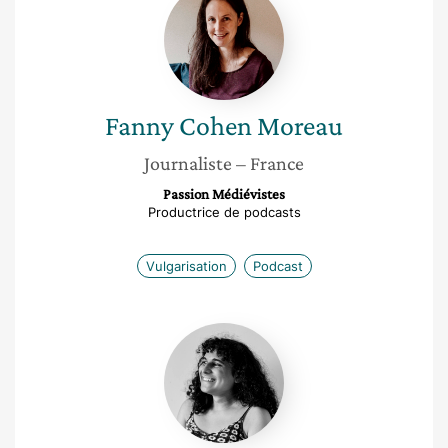
Cohen
Moreau
Fanny
Cohen Moreau
Journaliste
– France
Passion Médiévistes
Productrice de podcasts
Vulgarisation
Podcast
Niléane
Dorffer