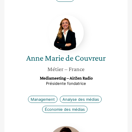
Anne
Marie
de
Couvreur
Anne Marie
de Couvreur
Métier
– France
Mediameeting – AirZen Radio
Présidente fondatrice
Management
Analyse des médias
Économie des médias
Fanny