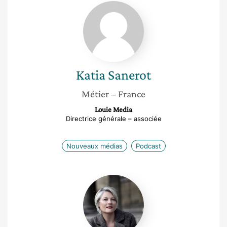
Katia
Sanerot
Katia
Sanerot
Métier
– France
Louie Media
Directrice générale – associée
Nouveaux médias
Podcast
Sophie
Loubière