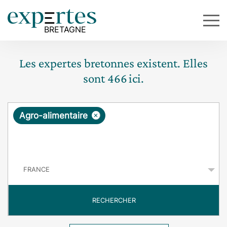
Les expertes bretonnes existent. Elles
sont
466
ici.
R
×
Agro-alimentaire
e
q
P
u
a
y
ê
s
t
RECHERCHER
e