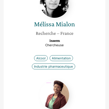
Mélissa
Mialon
Recherche
– France
Inserm
Chercheuse
Alcool
Alimentation
Industrie pharmaceutique
Mame
Diarra
Ndiaye
Sobel