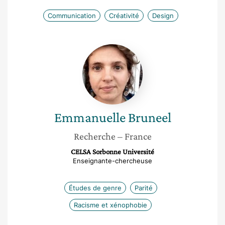
Communication
Créativité
Design
Emmanuelle
Bruneel
Emmanuelle
Bruneel
Recherche
– France
CELSA Sorbonne Université
Enseignante-chercheuse
Études de genre
Parité
Racisme et xénophobie