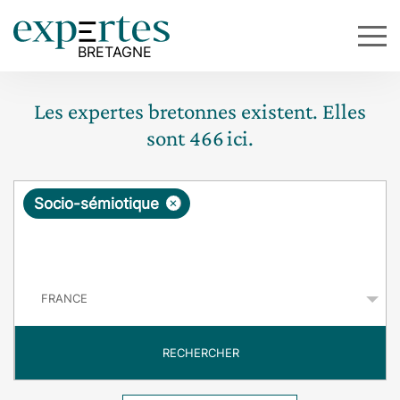
Les expertes bretonnes existent. Elles
sont
466
ici.
R
×
Socio-sémiotique
e
q
P
u
a
y
ê
s
t
RECHERCHER
e