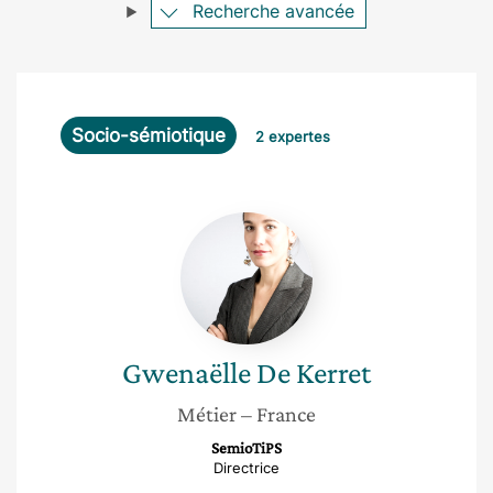
Recherche avancée
Socio-sémiotique
2 expertes
Gwenaëlle
De
Kerret
Gwenaëlle
De Kerret
Métier
– France
SemioTiPS
Directrice