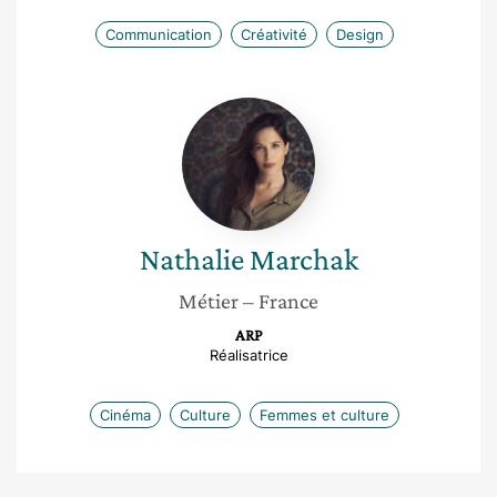
Communication
Créativité
Design
Nathalie
Marchak
Nathalie
Marchak
Métier
– France
ARP
Réalisatrice
Cinéma
Culture
Femmes et culture