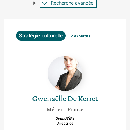
Recherche avancée
Stratégie culturelle
2 expertes
Gwenaëlle
De
Kerret
Gwenaëlle
De Kerret
Métier
– France
SemioTiPS
Directrice