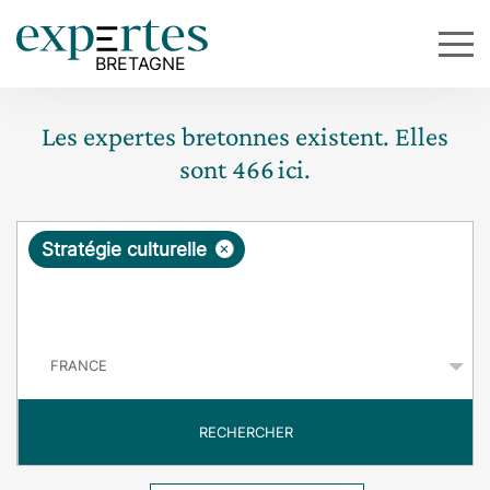
Les expertes bretonnes existent. Elles
sont
466
ici.
R
×
Stratégie culturelle
e
q
P
u
a
y
ê
s
t
RECHERCHER
e