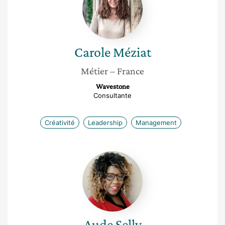
Carole
Méziat
Métier
– France
Wavestone
Consultante
Créativité
Leadership
Management
Aude
Selly
Aude
Selly