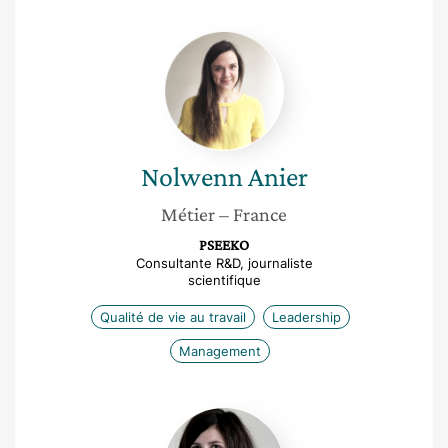
Nolwenn
Anier
Nolwenn
Anier
Métier
– France
PSEEKO
Consultante R&D, journaliste
scientifique
Qualité de vie au travail
Leadership
Management
Ophélie
Latil