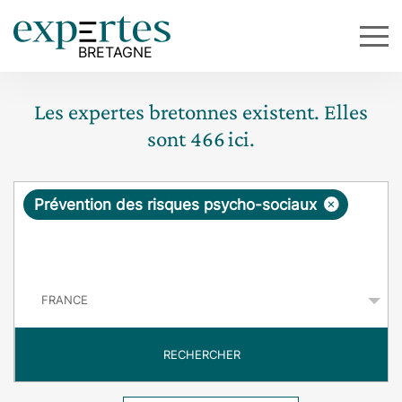
Les expertes bretonnes existent. Elles
sont
466
ici.
R
×
Prévention des risques psycho-sociaux
e
q
P
u
a
y
ê
s
t
RECHERCHER
e