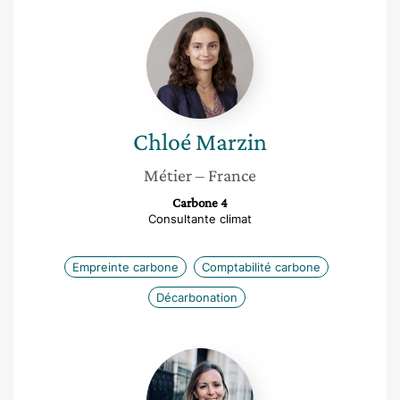
Chloé
Marzin
Chloé
Marzin
Métier
– France
Carbone 4
Consultante climat
Empreinte carbone
Comptabilité carbone
Décarbonation
Morgan
Packer