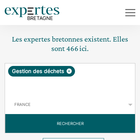
Les expertes bretonnes existent. Elles
sont
466
ici.
R
×
Gestion des déchets
e
q
P
u
a
y
ê
s
t
RECHERCHER
e