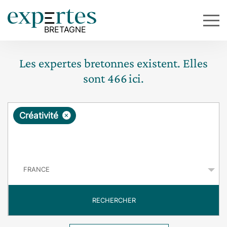
Les expertes bretonnes existent. Elles
sont
466
ici.
R
×
Créativité
e
q
P
u
a
y
ê
s
t
RECHERCHER
e