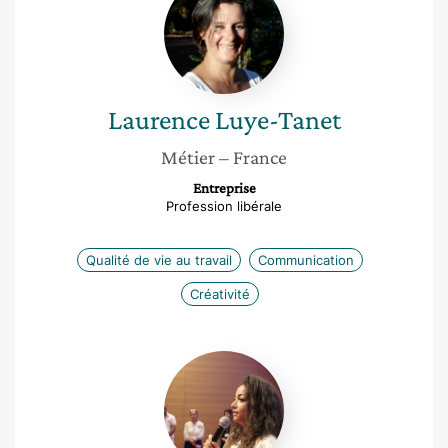
Luye-
Tanet
Laurence
Luye-Tanet
Métier
– France
Entreprise
Profession libérale
Qualité de vie au travail
Communication
Créativité
Sherifa
Riahi