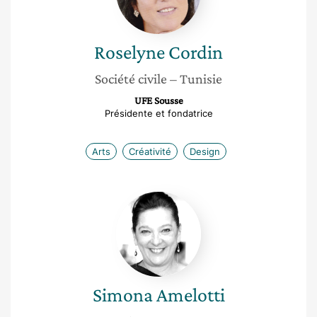
Roselyne
Cordin
Société civile
– Tunisie
UFE Sousse
Présidente et fondatrice
Arts
Créativité
Design
Simona
Amelotti
Simona
Amelotti