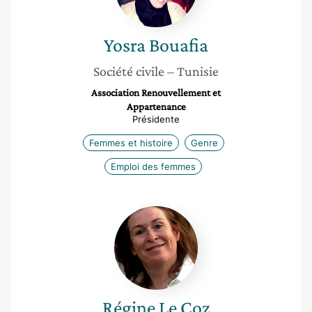
Yosra
Bouafia
Société civile
– Tunisie
Association Renouvellement et
Appartenance
Présidente
Femmes et histoire
Genre
Emploi des femmes
Régine
Le
Coz
Régine
Le Coz