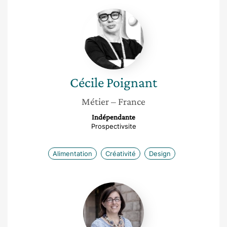
Cécile
Poignant
Cécile
Poignant
Métier
– France
Indépendante
Prospectivsite
Alimentation
Créativité
Design
Francoise
Toussaint