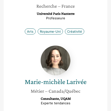
Recherche
– France
Université Paris Nanterre
Professeure
Arts
Royaume-Uni
Créativité
Marie-
michèle
Larivée
Marie-michèle
Larivée
Métier
– Canada/Québec
Consultante, UQAM
Experte tendances