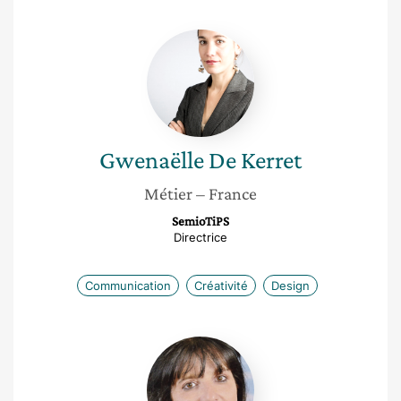
Gwenaëlle
De
Kerret
Gwenaëlle
De Kerret
Métier
– France
SemioTiPS
Directrice
Communication
Créativité
Design
Roselyne
Cordin