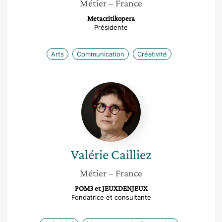
Métier
– France
Metacritikopera
Présidente
Arts
Communication
Créativité
Valérie
Cailliez
Valérie
Cailliez
Métier
– France
POM3 et JEUXDENJEUX
Fondatrice et consultante