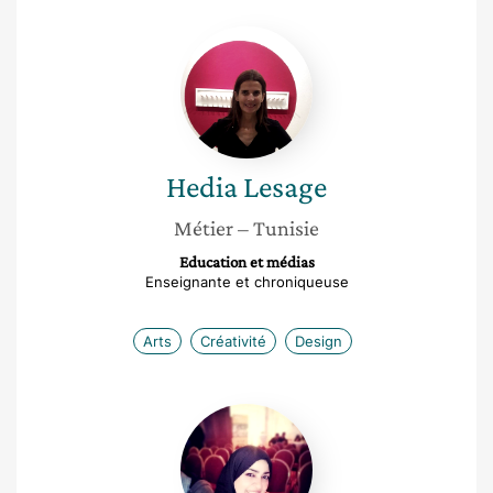
Hedia
Lesage
Hedia
Lesage
Métier
– Tunisie
Education et médias
Enseignante et chroniqueuse
Arts
Créativité
Design
Yosra
Bouafia